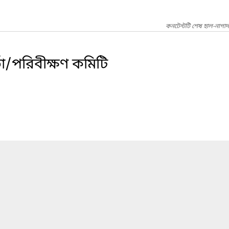
কনটেন্টটি শেষ হাল-নাগা
তা/পরিবীক্ষণ কমিটি