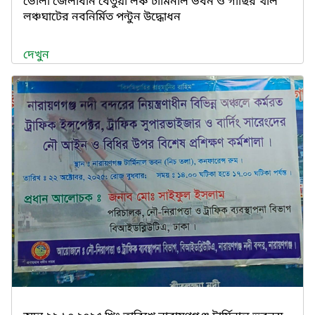
ভোলা জেলাধীন বেতুয়া লঞ্চ টার্মিনাল ভবন ও গাছির খাল
লঞ্চঘাটের নবনির্মিত পন্টুন উদ্ধোধন
দেখুন