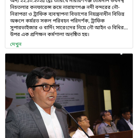
অদ্য ২২.১০.২০২৫ খ্রিঃ তারিখে নারায়ণগঞ্জ টার্মিনাল ভবনস্থ
নিচতলার কনফারেন্স রুমে নারায়ণগঞ্জ নদী বন্দরের নৌ-
নিরাপত্তা ও ট্রাফিক ব্যবস্থাপনা বিভাগের নিয়ন্ত্রনাধীন বিভিন্ন
অঞ্চলে কর্মরত সকল পরিবহন পরিদর্শক, ট্রাফিক
সুপারভাইজার ও বার্দিং সারেংদের নিয়ে নৌ আইন ও বিধির
উপর এক প্রশিক্ষন কর্মশালা অনুষ্ঠিত হয়।
দেখুন