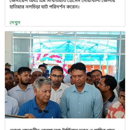
জেনারেল অবঃ এম সাখাওয়াত হোসেন নোয়াখালী জেলার
হাতিয়ার নলচিড়া ঘাট পরিদর্শন করেন।
দেখুন