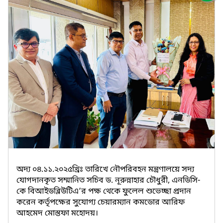
অদ্য ০৪.১১.২০২৫খ্রিঃ তারিখে নৌপরিবহন মন্ত্রণালয়ে সদ‍্য
যোগদানকৃত সম্মানিত সচিব ড. নূরুন্নাহার চৌধুরী, এনডিসি-
কে বিআইডব্লিউটিএ’র পক্ষ থেকে ফুলেল শুভেচ্ছা প্রদান
করেন কর্তৃপক্ষের সুযোগ্য চেয়ারম্যান কমডোর আরিফ
আহমেদ মোস্তফা মহোদয়।