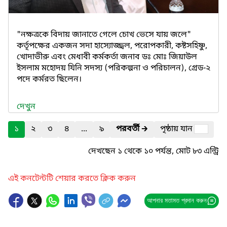
"নক্ষত্রকে বিদায় জানাতে গেলে চোখ ভেসে যায় জলে"
কর্তৃপক্ষের একজন সদা হাস্যোজ্জ্বল, পরোপকারী, কষ্টসহিষ্ণু,
খোদাভীরু এবং মেধাবী কর্মকর্তা জনাব ডঃ মোঃ জিয়াউল
ইসলাম মহোদয় যিনি সদস্য (পরিকল্পনা ও পরিচালন), গ্রেড-২
পদে কর্মরত ছিলেন।
দেখুন
১
২
৩
৪
...
৯
পরবর্তী
🡲
পৃষ্ঠায় যান
দেখছেন ১ থেকে ১০ পর্যন্ত, মোট ৮৩ এন্ট্রি
এই কনটেন্টটি শেয়ার করতে ক্লিক করুন
আপনার মতামত প্রদান করুন