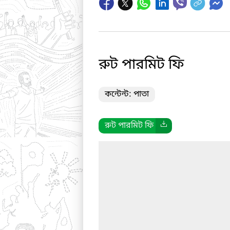
রুট পারমিট ফি
কন্টেন্ট: পাতা
রুট পারমিট ফি