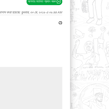
আপনার মতামত প্রদান করুন
নাগাদ করা হয়েছে: বুধবার, ৩০ মে, ২০১৮ এ ০৮:৪৪ AM