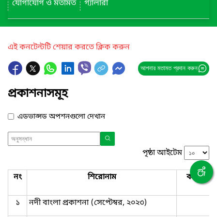
যোগাযোগ ও মতামত
গ্যালারী
এই কনটেন্টটি শেয়ার করতে ক্লিক করুন
আপনার মতামত প্রদান করুন
প্রকাশনাসমূহ
এডভান্সড অপশনগুলো দেখান
পৃষ্ঠা আইটেম
নং
শিরোনাম
কভার ছব
১
নদী বাংলা প্রকাশনা (সেপ্টেম্বর, ২০২৩)