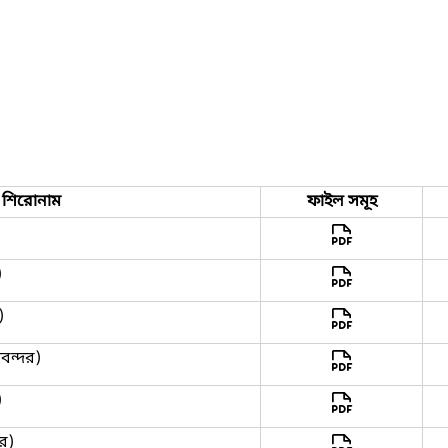
শিরোনাম
ফাইল সমূহ
)
)
ীবন্দর)
)
দর)