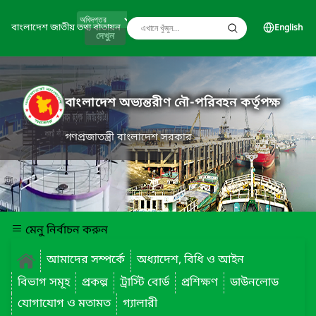
বাংলাদেশ জাতীয় তথ্য বাতায়ন
English
দেখুন
বাংলাদেশ অভ্যন্তরীণ নৌ-পরিবহন কর্তৃপক্ষ
গণপ্রজাতন্ত্রী বাংলাদেশ সরকার
মেনু নির্বাচন করুন
আমাদের সম্পর্কে
অধ্যাদেশ, বিধি ও আইন
বিভাগ সমূহ
প্রকল্প
ট্রাস্টি বোর্ড
প্রশিক্ষণ
ডাউনলোড
যোগাযোগ ও মতামত
গ্যালারী