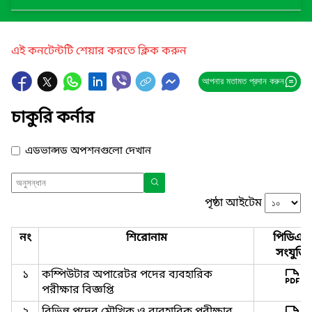
এই কনটেন্টটি শেয়ার করতে ক্লিক করুন
আপনার মতামত প্রদান করুন
চাকুরি কর্নার
এডভান্সড অপশনগুলো দেখান
পৃষ্ঠা আইটেম
নং
শিরোনাম
পিডিএফ
সংযুক্তি
১
কম্পিউটার অপারেটর পদের ব্যবহারিক
পরীক্ষার বিজ্ঞপ্তি